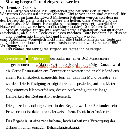
Sitzung hergestellt und eingesetzt werden.
Wir benutzen Cookies
Das Verfahren wurde 1985 entwickelt und befindet sich seitdem
Wir nutzen Cookies auf unserer Website. Einige von ihnen sind essenziell für
weltweit im Einsatz. Etwa 8 Millionen Patienten wurden seit dem mit
den Betrieb der Seite, während andere uns helfen, diese Website und die
mehr als 20 Millionen Keramikrestaurationen versorgt. Langjährige
Nutzererfahrung zu verbessern (Tracking Cookies). Sie können selbst
Studien belegen für die im Cerec Verfahren hergestellten Restaurationen
entscheiden, ob Sie die Cookies zulassen möchten. Bitte beachten Sie, dass bei
eine ebenbürtige Haltbarkeit und Langlebigkeit wie bei
einer Ablehnung womöglich nicht mehr alle Funktionalitäten der Seite zur
Goldrestaurationen. In unserer Praxis verwenden wir Cerec seit 1992
Verfügung stehen.
und können die sehr guten Ergebnisse tagtäglich bestätigen.
Nach der Präparation wird der Zahn mit einer 3-D Messkamera
Akzeptieren
Ablehnen
aufgenommen - ein Abdruck ist in der Regel nicht nötig. Danach wird
Weitere Informationen
|
Impressum
die Cerec Restauration am Computer entworfen und anschließend aus
einem Keramikblock ausgeschliffen, um dann im Mund befestigt zu
werden. Die Befestigung erfolgt durch ein spezielles, auf das Material
abgestimmtes Klebeverfahren, dessen Aufwändigkeit die lange
Haltbarkeit der Restauration sicherstellt.
Die ganze Behandlung dauert in der Regel etwa 1 bis 2 Stunden, ein
Provisorium ist dabei normalerweise ebenfalls nicht erforderlich.
Das Ergebnis ist eine zahnfarbene, hoch ästhetische Versorgung des
Zahnes in einer einzigen Behandlungssitzung.