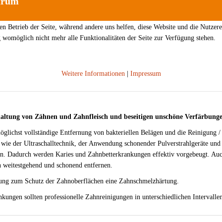
trum
den Betrieb der Seite, während andere uns helfen, diese Website und die Nutzer
g womöglich nicht mehr alle Funktionalitäten der Seite zur Verfügung stehen.
Weitere Informationen
|
Impressum
haltung von Zähnen und Zahnfleisch und beseitigen unschöne Verfärbung
möglichst vollständige Entfernung von bakteriellen Belägen und die Reinigung /
 wie der Ultraschalltechnik, der Anwendung schonender Pulverstrahlgeräte und d
en. Dadurch werden Karies und Zahnbetterkrankungen effektiv vorgebeugt. Au
h weitestgehend und schonend entfernen.
dung zum Schutz der Zahnoberflächen eine Zahnschmelzhärtung.
nkungen sollten professionelle Zahnreinigungen in unterschiedlichen Intervall